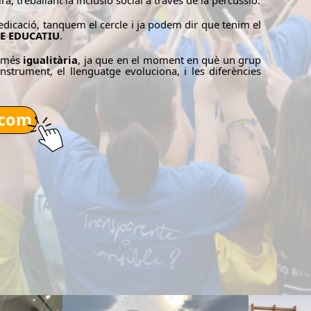
a, treballant la inclusió social a través de la percussió.
edicació, tanquem el cercle i ja podem dir que tenim el
E EDUCATIU
.
t més
igualitària
, ja que en el moment en què un grup
strument, el llenguatge evoluciona, i les diferències
.com