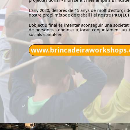
projecte i donar - li un sentit més ampli a Brincadeir
L'any 2020, després de 15 anys de molt d'esforç i d
nostre propi mètode de treball i el nostre
PROJECT
L'objectiu final és intentar aconseguir una societa
de persones s'endinsa a tocar conjuntament un in
socials s`anul·len.
www.brincadeiraworkshops